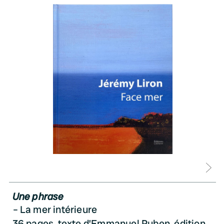
D
Une phrase
La mer intérieure
36 pages, texte d’Emmanuel Ruben, édition