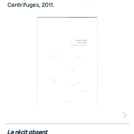
Centrifuges, 2011.
D
Le récit absent