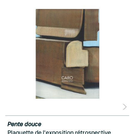
D
Pente douce
Plaquette de l'exposition rétrospective