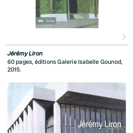
D
Jérémy Liron
60 pages, éditions Galerie Isabelle Gounod,
2015.