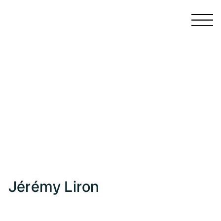
CATALOGUES ET MONOGRAPHIES
LIVRES D'ARTISTE
PUBLICATIONS COLLECTIVES
PRÉFACES ET ARTICLES
ÉCRITS
PRESSE
Jérémy Liron