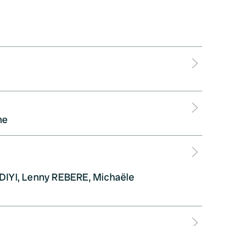
Détai
Détai
ne
Détai
DIYI, Lenny REBERE, Michaële
Détai