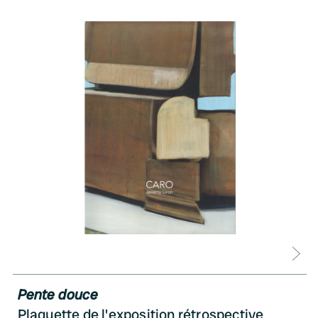
D
Pente douce
Plaquette de l'exposition rétrospective