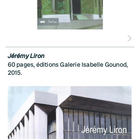
D
Jérémy Liron
60 pages, éditions Galerie Isabelle Gounod,
2015.