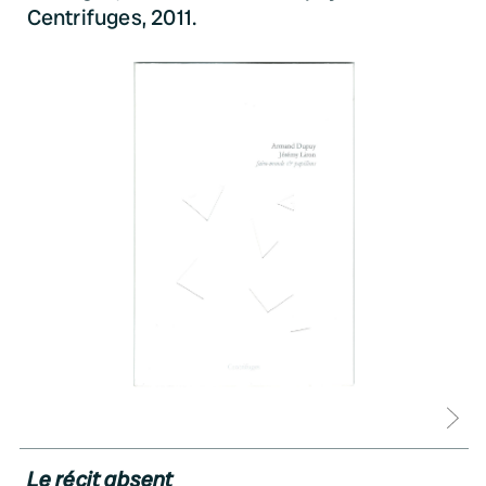
Centrifuges, 2011.
D
Le récit absent