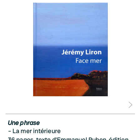
D
Une phrase
La mer intérieure
36 pages, texte d’Emmanuel Ruben, édition