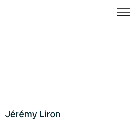
CATALOGUES ET MONOGRAPHIES
LIVRES D'ARTISTE
PUBLICATIONS COLLECTIVES
PRÉFACES ET ARTICLES
ÉCRITS
PRESSE
Jérémy Liron