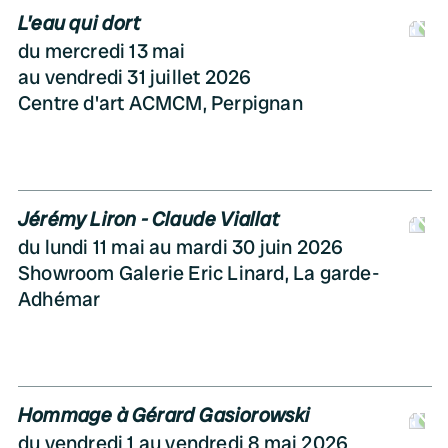
L'eau qui dort
D
du mercredi 13 mai
au vendredi 31 juillet 2026
Centre d'art ACMCM, Perpignan
Jérémy Liron - Claude Viallat
D
du lundi 11 mai au mardi 30 juin 2026
Showroom Galerie Eric Linard, La garde-
Adhémar
Hommage à Gérard Gasiorowski
D
du vendredi 1 au vendredi 8 mai 2026