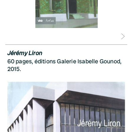
D
Jérémy Liron
60 pages, éditions Galerie Isabelle Gounod,
2015.