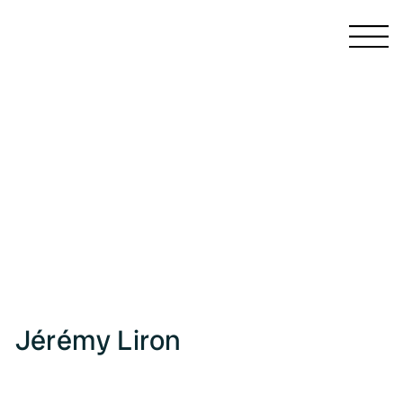
CATALOGUES ET MONOGRAPHIES
LIVRES D'ARTISTE
PUBLICATIONS COLLECTIVES
PRÉFACES ET ARTICLES
ÉCRITS
PRESSE
Jérémy Liron