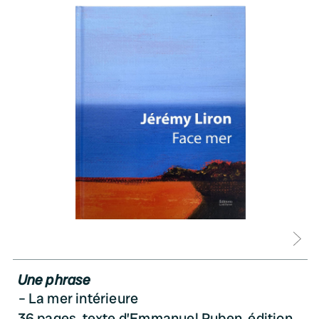
D
Une phrase
La mer intérieure
36 pages, texte d’Emmanuel Ruben, édition