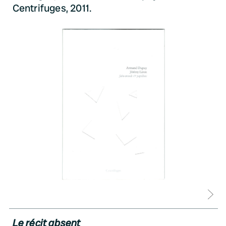
Centrifuges, 2011.
D
Le récit absent