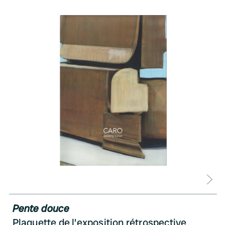
D
Pente douce
Plaquette de l'exposition rétrospective