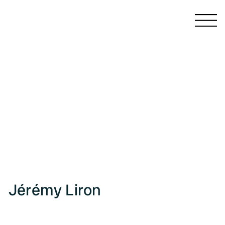
CATALOGUES ET MONOGRAPHIES
LIVRES D'ARTISTE
PUBLICATIONS COLLECTIVES
PRÉFACES ET ARTICLES
ÉCRITS
PRESSE
Jérémy Liron