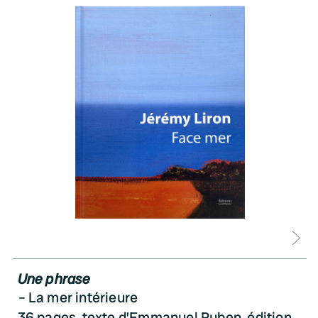
D
Une phrase
La mer intérieure
36 pages, texte d’Emmanuel Ruben, édition