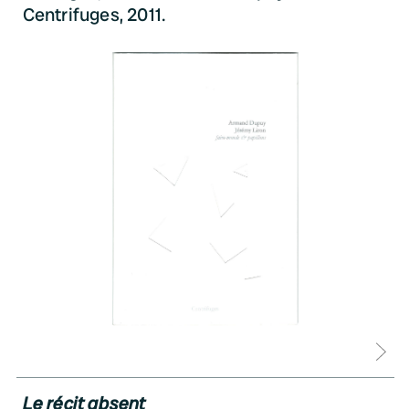
Centrifuges, 2011.
D
Le récit absent