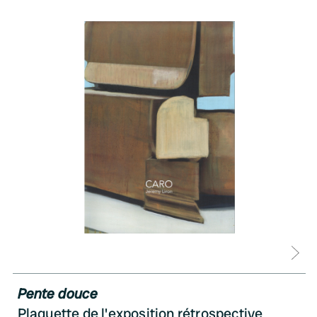
D
Pente douce
Plaquette de l'exposition rétrospective