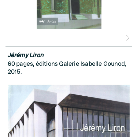
D
Jérémy Liron
60 pages, éditions Galerie Isabelle Gounod,
2015.