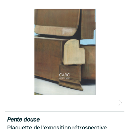
D
Pente douce
Plaquette de l'exposition rétrospective