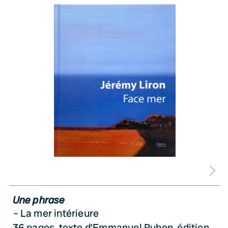
D
Une phrase
La mer intérieure
36 pages, texte d’Emmanuel Ruben, édition