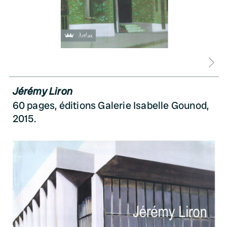
D
Jérémy Liron
60 pages, éditions Galerie Isabelle Gounod,
2015.