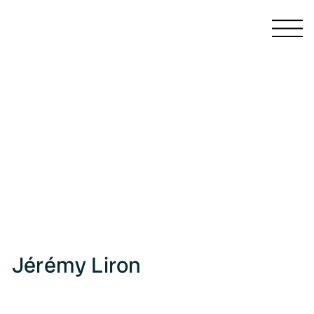
CATALOGUES ET MONOGRAPHIES
LIVRES D'ARTISTE
PUBLICATIONS COLLECTIVES
PRÉFACES ET ARTICLES
ÉCRITS
PRESSE
Jérémy Liron