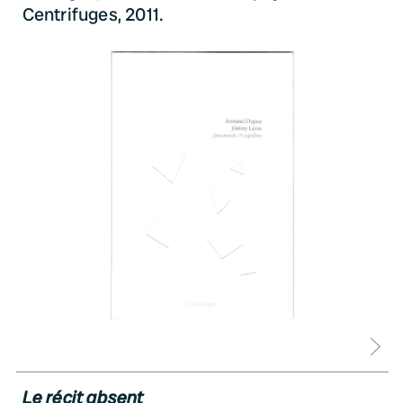
Centrifuges, 2011.
D
Le récit absent